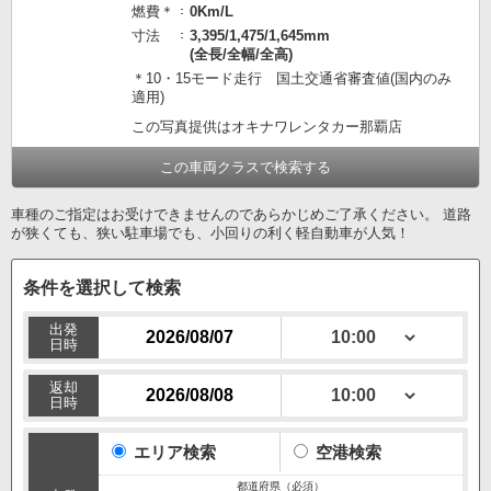
燃費＊
0Km/L
寸法
3,395/1,475/1,645mm
(全長/全幅/全高)
＊10・15モード走行 国土交通省審査値(国内のみ
適用)
この写真提供はオキナワレンタカー那覇店
この車両クラスで検索する
車種のご指定はお受けできませんのであらかじめご了承ください。 道路
が狭くても、狭い駐車場でも、小回りの利く軽自動車が人気！
条件を選択して検索
出発
日時
返却
日時
エリア検索
空港検索