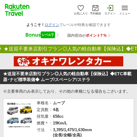
お気に入り
予約確認
ログイン
メニュー
★送迎不要来店割引プラン◎人気の軽自動車【保険込】◆ETC
★送迎不要来店割引プラン◎人気の軽自動車【保険込】◆ETC車載
器･ナビ標準装備◆ ムーブ/スペーシア/ステラ
※主要車両のみ表示しており、その他の車種になる場合もございます。
車種名
ムーブ
定員数
4名
排気量
658cc
燃費＊
19Km/L
寸法
3,395/1,475/1,630mm
(全長/全幅/全高)