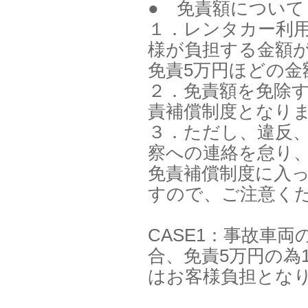
● 免責額について
１．レンタカー利
様が負担する金額
免責5万円ほどの金
２．免責額を免除
責補償制度となり
３．ただし、違反
察への連絡を怠り
免責補償制度に入
すので、ご注意く
CASE1：事故車両
合、免責5万円の為
はお客様負担とな