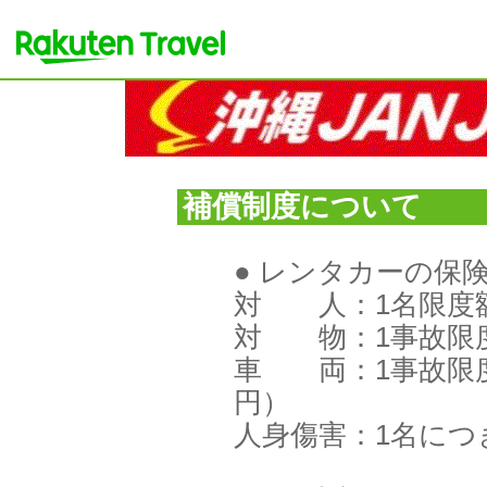
補償制度について
● レンタカーの保
対 人：1名限度
対 物：1事故限
車 両：1事故限
円）
人身傷害：1名につき