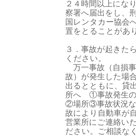
２４時間以上にな
察署へ届出をし、
国レンタカー協会
置をとることがあ
３．事故が起きた
ください。
万一事故（自損事
故）が発生した場
出るとともに、貸
所へ ①事故発生
②場所③事故状況
故により自動車が
営業所にご連絡い
ださい。ご相談な