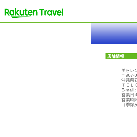
店舗情報
美らレ
〒907-0
沖縄県石
ＴＥＬ 09
E-mail：
営業日 
営業時間
（季節