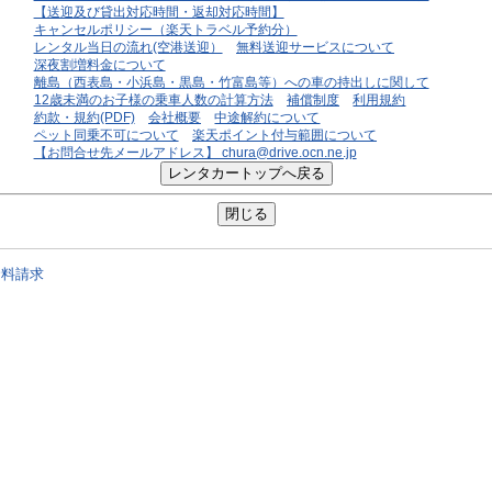
【送迎及び貸出対応時間・返却対応時間】
キャンセルポリシー（楽天トラベル予約分）
レンタル当日の流れ(空港送迎）
無料送迎サービスについて
深夜割増料金について
離島（西表島・小浜島・黒島・竹富島等）への車の持出しに関して
12歳未満のお子様の乗車人数の計算方法
補償制度
利用規約
約款・規約(PDF)
会社概要
中途解約について
ペット同乗不可について
楽天ポイント付与範囲について
【お問合せ先メールアドレス】 chura@drive.ocn.ne.jp
資料請求