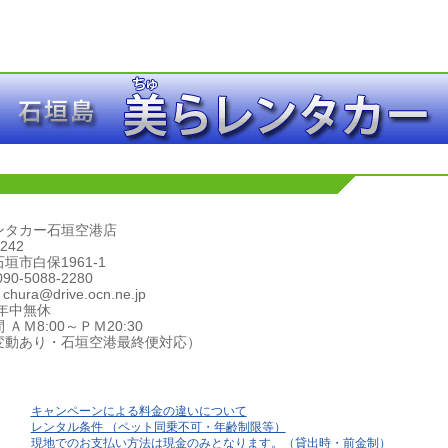
ンタカー石垣空港店
242
垣市白保1961-1
0-5088-2280
chura@drive.ocn.ne.jp
年中無休
 ＡＭ8:00～ＰＭ20:30
変動あり・石垣空港最終便対応）
キャンペーンによる料金の違いについて
レンタル条件 （ペット同乗不可・年齢制限等）
現地でのお支払い方法は現金のみとなります。（貸出時・前金制）