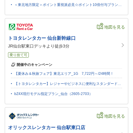
＜東北地方限定＞ポイント重視派必見☆ポイント10倍付与プラン!!（4-9月）2G
地図を見る
トヨタレンタカー 仙台新幹線口
JR仙台駅東口デッキより徒歩3分
乗り捨て可
開催中のキャンペーン
【夏休み＆秋旅フェア】東北エリア_1G 7,722円～/24時間！
【トヨタレンタカー】レジャーやビジネスに便利なスタンダードプラン_宮城(26/7-27/3)
bZ4X現行モデル指定プラン_仙台（2605-2703）
地図を見る
オリックスレンタカー 仙台駅東口店