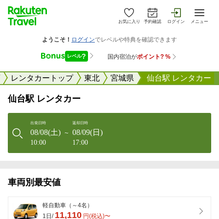
お気に入り
予約確認
ログイン
メニュー
レンタカートップ
東北
宮城県
仙台駅 レンタカー
仙台駅 レンタカー
出発日時
返却日時
08/08(土)
08/09(日)
〜
10:00
17:00
車両別最安値
軽自動車（～4名）
11,110
1日/
円(税込)〜