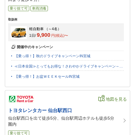
乗り捨て可
車両消毒
取扱例
軽自動車
（～4名）
9,900
1日/
円(税込)〜
開催中のキャンペーン
【乗っ得！】秋のドライブキャンペーンIN宮城
≪日本全国≫とってもお得な！さわやかドライブキャンペーン～オンライン決済にも対応～
【乗っ得！】お盆ＷＥＥＫセールIN宮城
地図を見る
トヨタレンタカー 仙台駅西口
仙台駅西口を出て徒歩5分、仙台駅周辺ホテルも徒歩5分
圏内
乗り捨て可