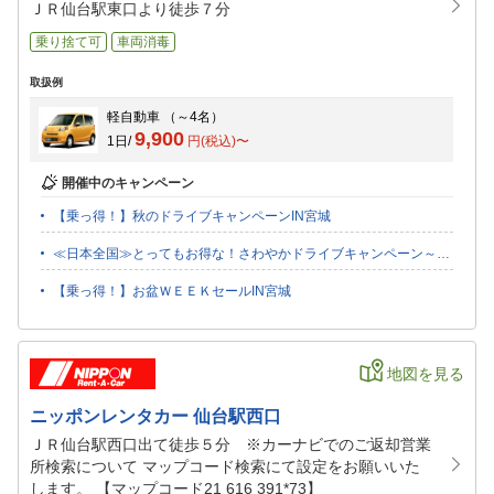
ＪＲ仙台駅東口より徒歩７分
乗り捨て可
車両消毒
取扱例
軽自動車
（～4名）
9,900
1日/
円(税込)〜
開催中のキャンペーン
【乗っ得！】秋のドライブキャンペーンIN宮城
≪日本全国≫とってもお得な！さわやかドライブキャンペーン～オンライン決済にも対応～
【乗っ得！】お盆ＷＥＥＫセールIN宮城
地図を見る
ニッポンレンタカー 仙台駅西口
ＪＲ仙台駅西口出て徒歩５分 ※カーナビでのご返却営業
所検索について マップコード検索にて設定をお願いいた
します。 【マップコード21 616 391*73】