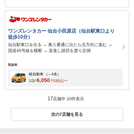
ワンズレンタカー 仙台小田原店（仙台駅東口より
徒歩10分）
仙台駅東口を出る → 東八番通に出たら北方向に進む →
国道45号線を横断 → 直進し踏切を渡り左側
取扱例
軽自動車
（～4名）
6,050
1日/
円(税込)〜
17
店舗中
10
件表示
次の
7
店舗を見る