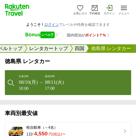
お気に入り
予約確認
ログイン
メニュー
ベルトップ
レンタカートップ
四国
徳島県 レンタカー
徳島県 レンタカー
出発日時
返却日時
08/10(月)
08/11(火)
〜
10:00
17:00
車両別最安値
軽自動車（～4名）
4,550
1日/
円(税込)〜