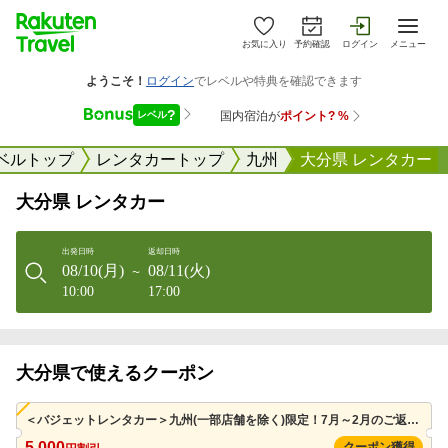
お気に入り
予約確認
ログイン
メニュー
ベルトップ
レンタカートップ
九州
大分県 レンタカー
大分県 レンタカー
出発日時
返却日時
08/10(月)
08/11(火)
〜
10:00
17:00
大分県で使えるクーポン
＜バジェットレンタカー＞九州(一部店舗を除く)限定！7月～2月のご返却に使える5000円クーポン(先着利用 200枚)※併用可
5,000
クーポン獲得