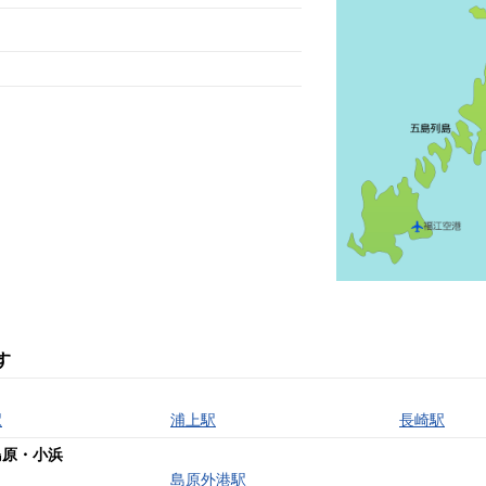
す
駅
浦上駅
長崎駅
島原・小浜
島原外港駅