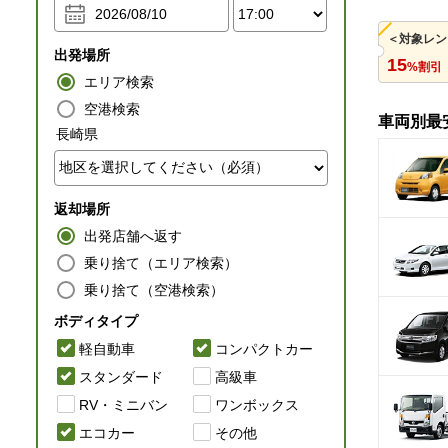
出発場所
15
%割引
エリア検索
空港検索
車両別最
長崎県
返却場所
出発店舗へ返す
乗り捨て（エリア検索）
乗り捨て（空港検索）
ボディタイプ
軽自動車
コンパクトカー
スタンダード
高級車
RV・ミニバン
ワンボックス
エコカー
その他