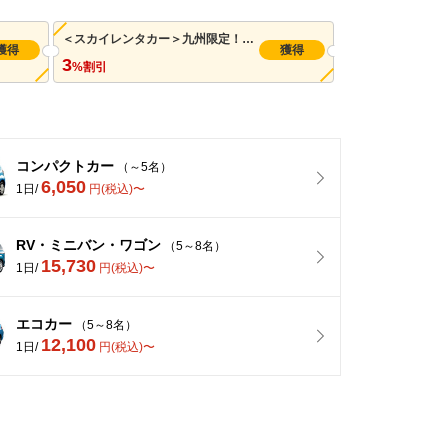
＜スカイレンタカー＞九州限定！7月～2月のご返却に使える3%OFFクーポン（最大300円まで割引可/先着利用 1,000枚）※併用可
獲得
獲得
3
%割引
コンパクトカー
（～5名）
6,050
1日/
円(税込)〜
RV・ミニバン・ワゴン
（5～8名）
15,730
1日/
円(税込)〜
エコカー
（5～8名）
12,100
1日/
円(税込)〜