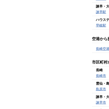
諫早・
諫早駅
ハウス
早岐駅
空港から
長崎空
市区町村
長崎
長崎市
雲仙・
島原市
諫早・
諫早市