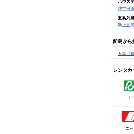
ハウス
佐世保
五島列
新上五
離島から
五島（
レンタカ
ト
ニッ