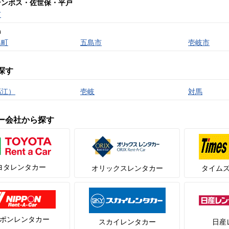
テンボス・佐世保・平戸
市
島
島町
五島市
壱岐市
探す
福江）
壱岐
対馬
ー会社から探す
ヨタレンタカー
オリックスレンタカー
タイム
ポンレンタカー
スカイレンタカー
日産