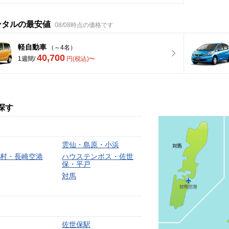
ンタルの最安値
08/08時点の価格です
軽自動車
（～4名）
40,700
1週間/
円(税込)〜
探す
雲仙・島原・小浜
村・長崎空港
ハウステンボス・佐世
保・平戸
対馬
佐世保駅