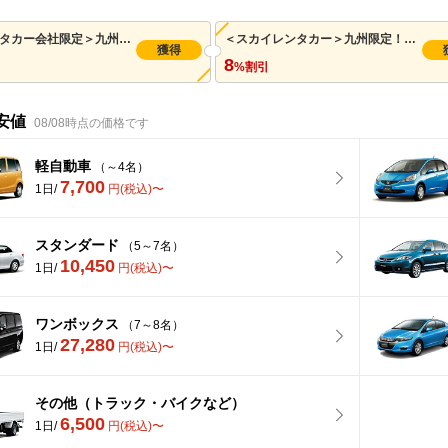
＜対象レンタカー会社限定＞九州限定！7月～1月のご返却に使える15%OFFクーポン（最大3,500円まで割引可/先着利用 10,000枚）※併用可
＜スカイレンタカー＞九州限定！7月～2月のご返却に使える8%OFFクーポン（最大1,600円まで割引可/先着利用 200枚）※併用可
獲得
8
%割引
安値
08/08時点の価格です
軽自動車
（～4名）
7,700
1日/
円(税込)〜
スタンダード
（5～7名）
10,450
1日/
円(税込)〜
ワンボックス
（7～8名）
27,280
1日/
円(税込)〜
その他（トラック・バイクなど）
6,500
1日/
円(税込)〜