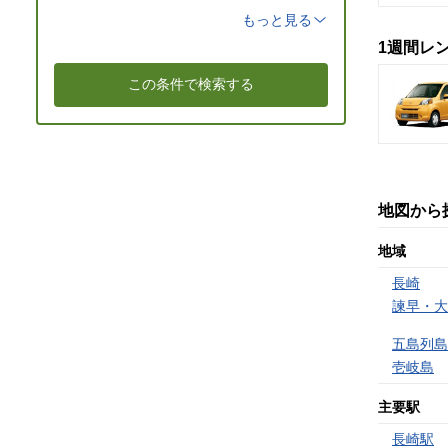
もっと見る
1週間レ
地図から
地域
長崎
諫早・大
五島列島
壱岐島
主要駅
長崎駅