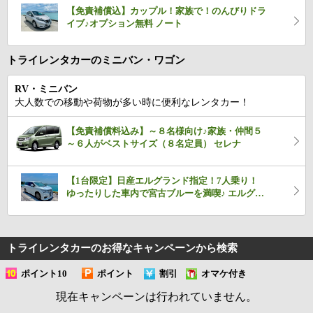
【免責補償込】カップル！家族で！のんびりドラ
イブ♪オプション無料 ノート
トライレンタカーのミニバン・ワゴン
RV・ミニバン
大人数での移動や荷物が多い時に便利なレンタカー！
【免責補償料込み】～８名様向け♪家族・仲間５
～６人がベストサイズ（８名定員） セレナ
【1台限定】日産エルグランド指定！7人乗り！
ゆったりした車内で宮古ブルーを満喫♪ エルグラ
ンド
トライレンタカーのお得なキャンペーン
から検索
ポイント10
ポイント
割引
オマケ付き
倍
UP
現在キャンペーンは行われていません。