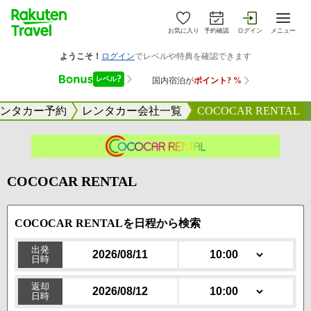
お気に入り
予約確認
ログイン
メニュー
ンタカー予約
レンタカー会社一覧
COCOCAR RENTAL
COCOCAR RENTAL
COCOCAR RENTALを日程
から検索
出発
日時
10:00
返却
日時